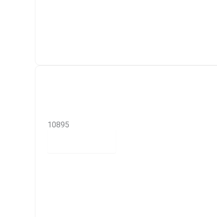
10895
Read more