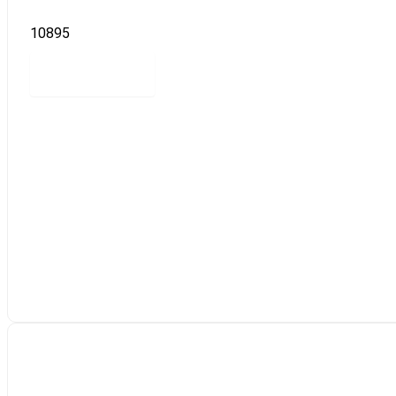
10895
Read more